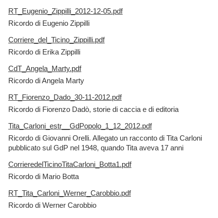
RT_Eugenio_Zippilli_2012-12-05.pdf
Ricordo di Eugenio Zippilli
Corriere_del_Ticino_Zippilli.pdf
Ricordo di Erika Zippilli
CdT_Angela_Marty.pdf
Ricordo di Angela Marty
RT_Fiorenzo_Dado_30-11-2012.pdf
Ricordo di Fiorenzo Dadò, storie di caccia e di editoria
Tita_Carloni_estr__GdPopolo_1_12_2012.pdf
Ricordo di Giovanni Orelli. Allegato un racconto di Tita Carloni
pubblicato sul GdP nel 1948, quando Tita aveva 17 anni
CorrieredelTicinoTitaCarloni_Botta1.pdf
Ricordo di Mario Botta
RT_Tita_Carloni_Werner_Carobbio.pdf
Ricordo di Werner Carobbio