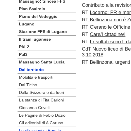
Massagno: trincea FFS
Contributo alla revisio
Pian Scairolo
RT
Locarno: PR e mand
Piano del Vedeggio
RT
Bellinzona non è Z
Lugano
RT
C'erano le Officin
Stazione FFS di Lugano
RT
Care/i cittadine/i
Il tram luganese
RT
I risultati sono li 
PAL2
CdT
Nuovo liceo di Be
Pal3
3.10.2018
RT
Bellinzona, urgenti 
Massagno Santa Lucia
Dal territorio
Mobilità e trasporti
Dal Ticino
Dalla Svizzera e da fuori
La stanza di Tita Carloni
Giosanna Crivelli
Le Pagine di Fabio Dozio
Gli editoriali di A.Caruso
Le riflessioni di Renato