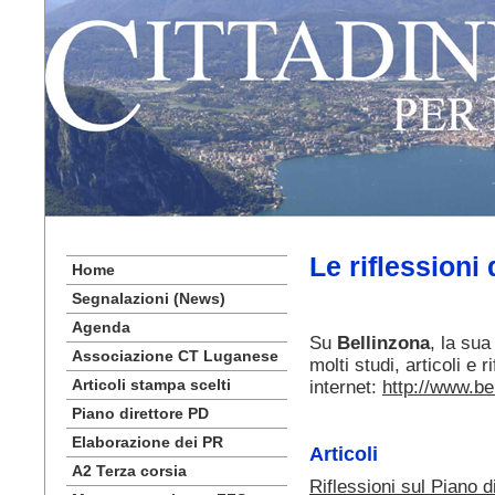
Le riflessioni
Home
Segnalazioni (News)
Agenda
Su
Bellinzona
, la sua
Associazione CT Luganese
molti studi, articoli e 
Articoli stampa scelti
internet:
http://www.be
Piano direttore PD
Elaborazione dei PR
Articoli
A2 Terza corsia
Riflessioni sul Piano d