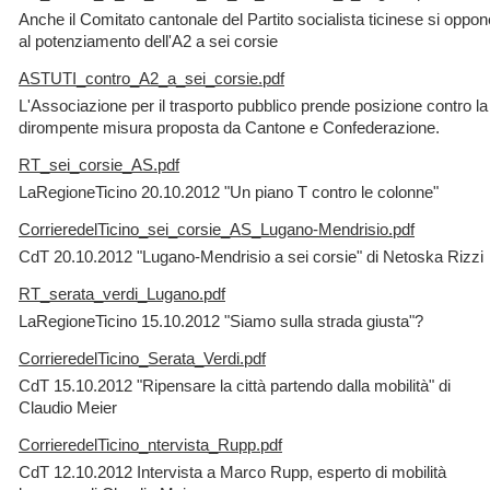
Anche il Comitato cantonale del Partito socialista ticinese si oppon
al potenziamento dell'A2 a sei corsie
ASTUTI_contro_A2_a_sei_corsie.pdf
L'Associazione per il trasporto pubblico prende posizione contro la
dirompente misura proposta da Cantone e Confederazione.
RT_sei_corsie_AS.pdf
LaRegioneTicino 20.10.2012 "Un piano T contro le colonne"
CorrieredelTicino_sei_corsie_AS_Lugano-Mendrisio.pdf
CdT 20.10.2012 "Lugano-Mendrisio a sei corsie" di Netoska Rizzi
RT_serata_verdi_Lugano.pdf
LaRegioneTicino 15.10.2012 "Siamo sulla strada giusta"?
CorrieredelTicino_Serata_Verdi.pdf
CdT 15.10.2012 "Ripensare la città partendo dalla mobilità" di
Claudio Meier
CorrieredelTicino_ntervista_Rupp.pdf
CdT 12.10.2012 Intervista a Marco Rupp, esperto di mobilità