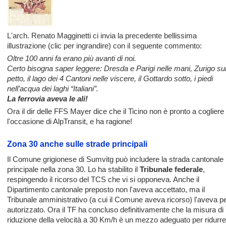
L'arch. Renato Magginetti ci invia la precedente bellissima
illustrazione (clic per ingrandire) con il seguente commento:
Oltre 100 anni fa erano più avanti di noi.
Certo bisogna saper leggere: Dresda e Parigi nelle mani, Zurigo su
petto, il lago dei 4 Cantoni nelle viscere, il Gottardo sotto, i piedi
nell’acqua dei laghi “Italiani”.
La ferrovia aveva le ali!
Ora il dir delle FFS Mayer dice che il Ticino non è pronto a cogliere
l'occasione di AlpTransit, e ha ragione!
Zona 30 anche sulle strade principali
Il Comune grigionese di Sumvitg può includere la strada cantonale
principale nella zona 30. Lo ha stabilito il
Tribunale federale
,
respingendo il ricorso del TCS che vi si opponeva. Anche il
Dipartimento cantonale preposto non l'aveva accettato, ma il
Tribunale amministrativo (a cui il Comune aveva ricorso) l'aveva p
autorizzato. Ora il TF ha concluso definitivamente che la misura di
riduzione della velocità a 30 Km/h è un mezzo adeguato per ridurre