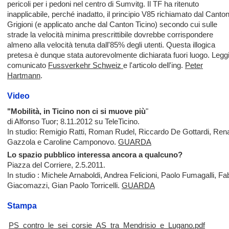
pericoli per i pedoni nel centro di Sumvitg. Il TF ha ritenuto
inapplicabile, perché inadatto, il principio V85 richiamato dal Canto
Grigioni (e applicato anche dal Canton Ticino) secondo cui sulle
strade la velocità minima prescrittibile dovrebbe corrispondere
almeno alla velocità tenuta dall'85% degli utenti. Questa illogica
pretesa è dunque stata autorevolmente dichiarata fuori luogo. Leggi 
comunicato
Fussverkehr Schweiz
e l'articolo dell'ing.
Peter
Hartmann
.
Video
"Mobilità, in Ticino non ci si muove più
"
di Alfonso Tuor; 8.11.2012 su TeleTicino.
In studio: Remigio Ratti, Roman Rudel, Riccardo De Gottardi, Ren
Gazzola e Caroline Camponovo.
GUARDA
Lo spazio pubblico interessa ancora a qualcuno?
Piazza del Corriere, 2.5.2011.
In studio : Michele Arnaboldi, Andrea Felicioni, Paolo Fumagalli, Fa
Giacomazzi, Gian Paolo Torricelli.
GUARDA
Stampa
PS_contro_le_sei_corsie_AS_tra_Mendrisio_e_Lugano.pdf