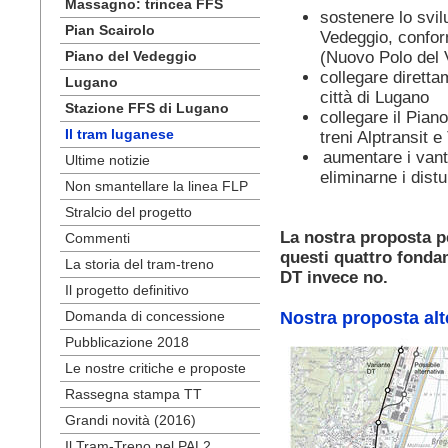
Massagno: trincea FFS
sostenere lo svil
Pian Scairolo
Vedeggio, confor
Piano del Vedeggio
(Nuovo Polo del 
collegare diretta
Lugano
città di Lugano
Stazione FFS di Lugano
collegare il Pian
Il tram luganese
treni Alptransit e
aumentare i vant
Ultime notizie
eliminarne i distu
Non smantellare la linea FLP
Stralcio del progetto
La nostra proposta p
Commenti
questi quattro fondam
La storia del tram-treno
DT invece no.
Il progetto definitivo
Domanda di concessione
Nostra proposta alt
Pubblicazione 2018
Le nostre critiche e proposte
Rassegna stampa TT
Grandi novità (2016)
Il Tram-Treno nel PAL2