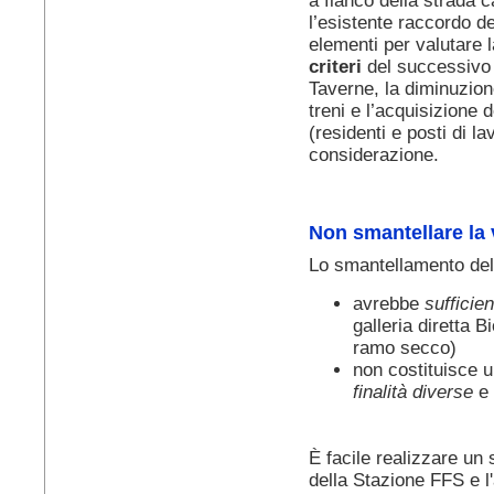
a fianco della strada c
l’esistente raccordo 
elementi per valutare 
criteri
del successivo 
Taverne, la diminuzione
treni e l’acquisizione
(residenti e posti di l
considerazione.
Non smantellare la 
Lo smantellamento dell
avrebbe
sufficie
galleria diretta 
ramo secco)
non costituisce 
finalità diverse
e
È facile realizzare un 
della Stazione FFS e l'