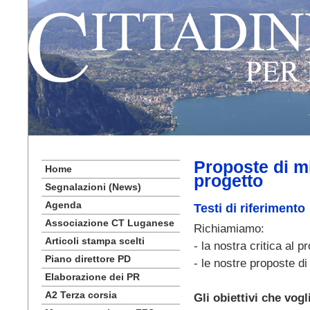
Proposte di m
Home
progetto
Segnalazioni (News)
Agenda
Testi di riferimento
Associazione CT Luganese
Richiamiamo:
Articoli stampa scelti
- la nostra critica al 
Piano direttore PD
- le nostre proposte di
Elaborazione dei PR
A2 Terza corsia
Gli obiettivi che vo