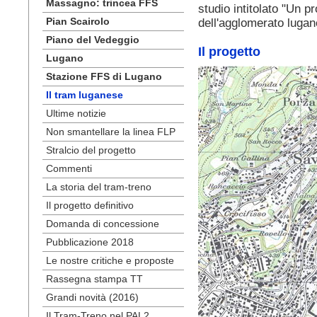
Massagno: trincea FFS
studio intitolato "Un 
Pian Scairolo
dell'agglomerato luga
Piano del Vedeggio
Il progetto
Lugano
Stazione FFS di Lugano
Il tram luganese
Ultime notizie
Non smantellare la linea FLP
Stralcio del progetto
Commenti
La storia del tram-treno
Il progetto definitivo
Domanda di concessione
Pubblicazione 2018
Le nostre critiche e proposte
Rassegna stampa TT
Grandi novità (2016)
Il Tram-Treno nel PAL2