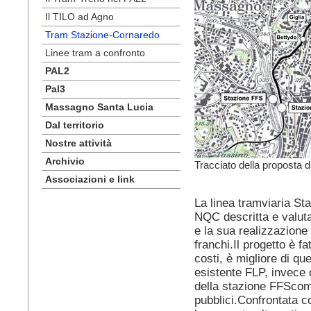
Il TILO ad Agno
Tram Stazione-Cornaredo
Linee tram a confronto
PAL2
Pal3
Massagno Santa Lucia
Dal territorio
Nostre attività
Archivio
Tracciato della proposta 
Associazioni e link
La linea tramviaria S
NQC descritta e valuta
e la sua realizzazione
franchi.Il progetto è fat
costi, è migliore di qu
esistente FLP, invece d
della stazione FFScom
pubblici.Confrontata co