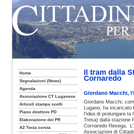
Il tram dalla 
Home
Cornaredo
Segnalazioni (News)
Agenda
Giordano Macchi, l'
Associazione CT Luganese
Giordano Macchi, come
Articoli stampa scelti
Lugano, ha incaricato
Piano direttore PD
l'idea di prolungare l
Tresa) dalla stazione
Elaborazione dei PR
Cornaredo Resega. L’i
A2 Terza corsia
Associazioni di Cittadin