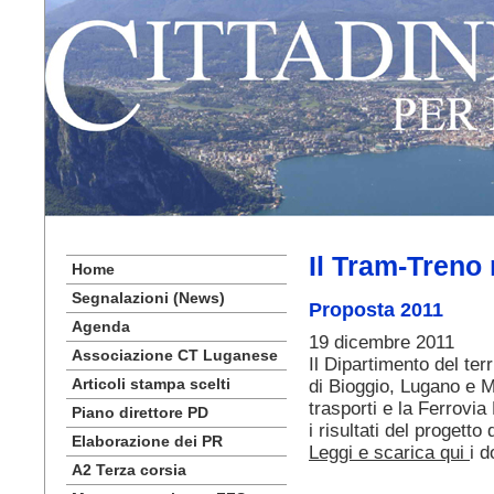
Il Tram-Treno
Home
Segnalazioni (News)
Proposta 2011
Agenda
19 dicembre 2011
Associazione CT Luganese
Il Dipartimento del ter
Articoli stampa scelti
di Bioggio, Lugano e 
trasporti e la Ferrovi
Piano direttore PD
i risultati del progetto
Elaborazione dei PR
Leggi e scarica qui
i 
A2 Terza corsia