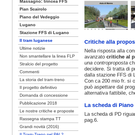
Massagno: trincea FFS
Pian Scairolo
Piano del Vedeggio
Lugano
Stazione FFS di Lugano
Il tram luganese
Critiche alla propo
Ultime notizie
Nella risposta alla co
Non smantellare la linea FLP
avanzato
critiche al p
una controproposta
che
Stralcio del progetto
decidere. Si tratta di 
Commenti
dalla stazione FFS di 
La storia del tram-treno
Con ca 200 mio fr. si o
può aspettare dal prog
Il progetto definitivo
alternativa fattibile, 
Domanda di concessione
Pubblicazione 2018
La scheda di Piano 
Le nostre critiche e proposte
La scheda di PD riguar
Rassegna stampa TT
pag.6.
Grandi novità (2016)
Il Tram-Treno nel PAL2