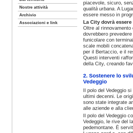
piacevole, sicuro, senz
Nostre attività
qualità urbana
. A Luga
essere messo in pro
Archivio
La City dovrà essere
Associazioni e link
Oltre al rinnovamento d
dovrebbero prevedere 
funicolare con terminale
scale mobili concaten
per il Bertaccio, e il r
Questi interventi raffo
della City, creando fav
2. Sostenere lo svi
Vedeggio
Il polo del Vedeggio si
ultimi decenni. Le origi
sono state integrate an
alle aziende e alla clie
Il polo del Vedeggio co
Vedeggio, le rive del l
pedemontane. È servito