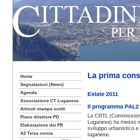
La prima cons
Home
Segnalazioni (News)
Agenda
Estate 2011
Associazione CT Luganese
Il programma PAL2
Articoli stampa scelti
La CRTL (Commissione 
Piano direttore PD
Luganese) ha messo in
Elaborazione dei PR
sviluppo urbanistico 
A2 Terza corsia
luganese.