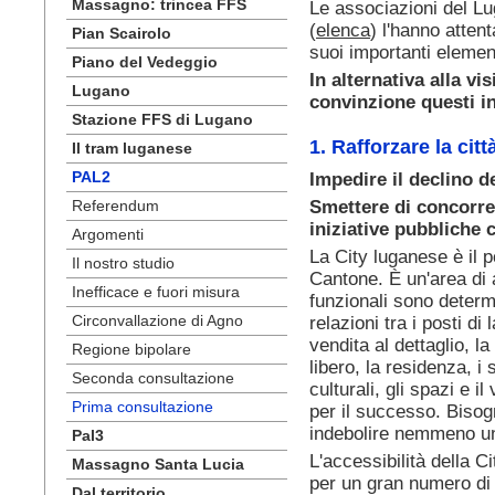
Massagno: trincea FFS
Le associazioni del Lug
(
elenca
) l'hanno atte
Pian Scairolo
suoi importanti elemen
Piano del Vedeggio
In alternativa
alla vi
Lugano
convinzione questi in
Stazione FFS di Lugano
1. Rafforzare la citt
Il tram luganese
PAL2
Impedire il declino de
Referendum
Smettere di concorren
iniziative pubbliche 
Argomenti
La City luganese è il 
Il nostro studio
Cantone. È un'area di al
Inefficace e fuori misura
funzionali sono determi
Circonvallazione di Agno
relazioni tra i posti di
vendita al dettaglio, la
Regione bipolare
libero, la residenza, i 
Seconda consultazione
culturali, gli spazi e i
Prima consultazione
per il successo. Bisog
indebolire nemmeno un
Pal3
L'accessibilità della 
Massagno Santa Lucia
per un gran numero di 
Dal territorio