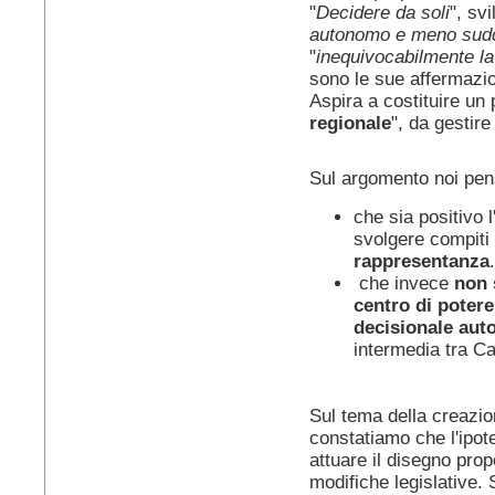
"
Decidere da soli
", sv
autonomo
e meno sudd
"
inequivocabilmente la
sono le sue affermazio
Aspira a costituire un 
regionale
", da gestir
Sul argomento noi pe
che sia positivo
svolgere compiti
rappresentanza
.
che invece
non 
centro di potere
decisionale au
intermedia tra C
Sul tema della creazion
constatiamo che l'ipot
attuare il disegno pro
modifiche legislative. 